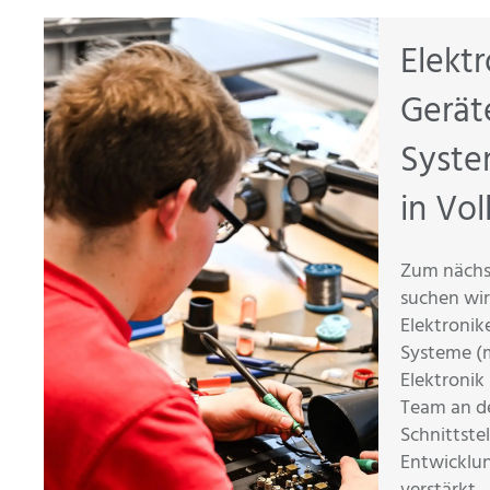
Elektr
Gerät
Syste
in Vol
Zum nächs
suchen wir
Elektronik
Systeme (m
Elektronik
Team an d
Schnittste
Entwicklu