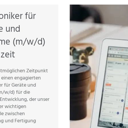
oniker für
e und
me (m/w/d)
lzeit
tmöglichen Zeitpunkt
 einen engagierten
er für Geräte und
/w/d) für die
 Entwicklung, der unser
er wichtigen
lle zwischen
ng und Fertigung